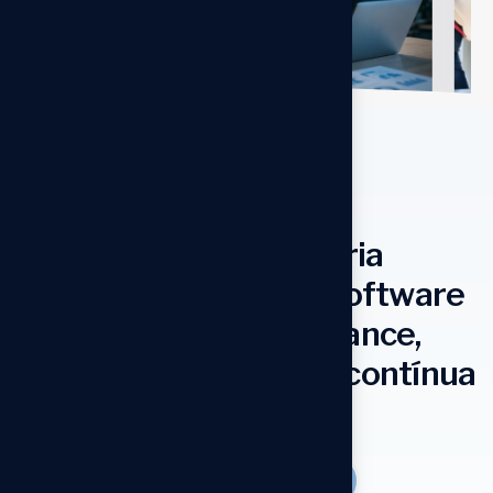
// INSTITUCIONAL
A
Fato TI
une consultoria
técnica e entrega de software
para sustentar compliance,
operações e evolução contínua
dos seus sistemas.
Fale conosco
+