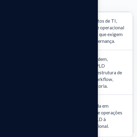
+
Histórico em projetos de TI,
2
5
PLD e continuidade operacional
junto a instituições que exigem
Anos de atuação
rigor técnico e governança.
SIRCOI
e
EBS
atendem,
2
respectivamente, PLD
regulatório e infraestrutura de
Linhas de
boletagem com workflow,
produto
integrações e auditoria.
+
1
0
0
Equipe especializada em
compliance, dados e operações
financeiras — do PLD à
Especialistas
envolvidos
boletagem institucional.