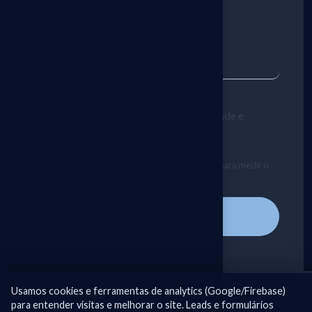
Protegido por reCAPTCHA —
Privacidade
e
Termos
do Google.
Autorizo cookies/analytics (Google/Firebase) para medir o
uso do site.
Privacidade
.
Enviar mensagem
Usamos cookies e ferramentas de analytics (Google/Firebase)
para entender visitas e melhorar o site. Leads e formulários