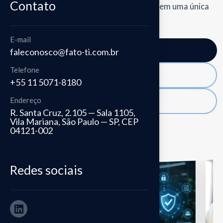
Contato
com workflow, integrações e auditoria em uma única
plataforma.
E-mail
Fale conosco
faleconosco@fato-ti.com.br
Telefone
Conheça o EBS
+55 11 5071-8180
Endereço
Conheça o SIRCOI
R. Santa Cruz, 2.105 — Sala 1105,
Vila Mariana, São Paulo — SP, CEP
04121-002
Redes sociais