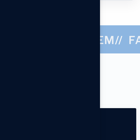
• BOLETAGEM
//
FATO TI •
// DESTAQUES
N
o
s
s
o
s
p
r
o
d
u
t
o
s