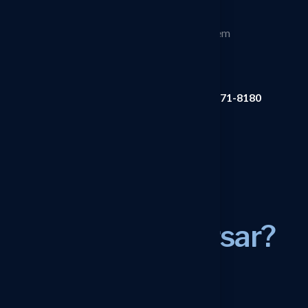
workflows com aprovação e integra-se a
fontes externas e sistemas de liquidação — sem
dispersar regras em múltiplos pontos.
+55 11 5071-8180
Conheça o EBS
Vamos
conversar?
Enviar e-mail