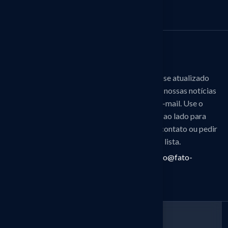
Fato TI e Consultoria
Newsletter
R. Santa Cruz, 2.105 — Sala
Mantenha-se atualizado
1105, Vila Mariana, São Paulo
recebendo nossas notícias
— SP · CEP 04121-002
de TI por e-mail. Use o
formulário ao lado para
+55 11 5071-8180
entrar em contato ou pedir
inclusão na lista.
faleconosco@fato-
ti.com.br