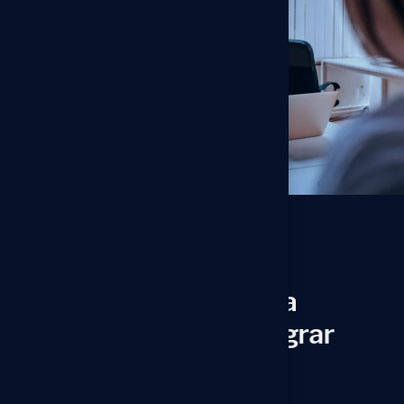
// EBS
U
m
a
ú
n
i
c
a
c
a
m
a
d
a
p
a
r
a
r
e
g
i
s
t
r
a
r
,
v
a
l
i
d
a
r
e
i
n
t
e
g
r
a
r
O
Electronic Booking System (EBS)
parametriza produtos e eventos, define