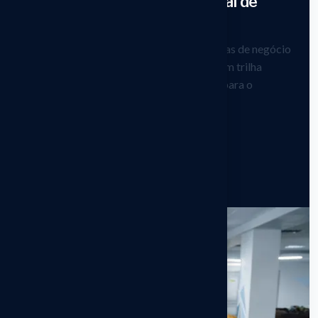
EBS — boletagem institucional de
ponta a ponta
Centralize a captura de operações, as regras de negócio
e o encaminhamento até a liquidação — com trilha
completa, papéis segregados e API única para o
ecossistema financeiro.